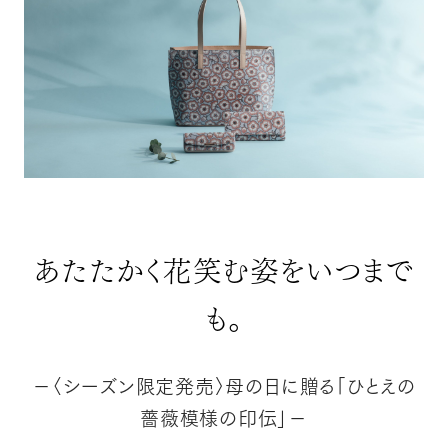
Language
日本語
English
簡体中文
繁体中文
あたたかく花笑む姿をいつまで
も。
－〈シーズン限定発売〉母の日に贈る「ひとえの
薔薇模様の印伝」－