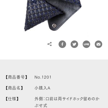
Language
Share
日本語
English
簡体中文
繁体中文
【商品番号】
No.1201
【商品名】
小銭入A
【仕様】
外側：口前は両サイドホック留めのか
ぶせ式