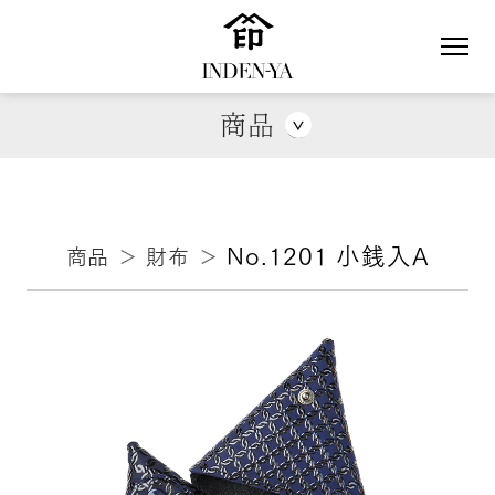
商品
財布
創作ブランド
小銭入
がま口式財布
折財布
長財布
No.1201 小銭入A
商品
＞
財布
＞
小物
手提袋
ポーチ・ケース
アクセサリー
ステーショナリー
バッグ
ハンドバッグ
ショルダーバッグ
ポシェット
リュックサック
フォーマルバッグ
その他のバッグ